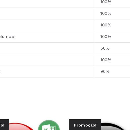
100%
100%
100%
Number
100%
60%
100%
e
90%
o!
Promoção!