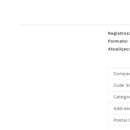
Registros
Formato:
Atualiçao
Compa
Code S
Catego
Addres
Postal