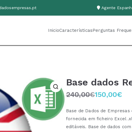
dadosempresas.pt
Agente Espa
Inicio
Características
Perguntas Freque
 completos de empresas portuguesas e europeias
Base dados R
240,00
€
150,00
€
🔍
O
O
p
p
Base de Dados de Empresas de
r
r
fornecida em ficheiro Excel .
e
e
editáveis. Base de dados co
ç
ç