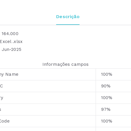
0
€
Descrição
.
:
164.000
Excel .xlsx
:
Jun-2025
Informações campos
ny Name
100%
IC
90%
ry
100%
s
97%
 Code
100%