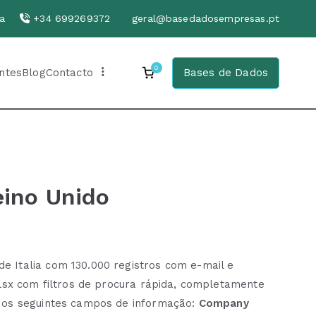
nha
+34 699269372
geral@basedadosempresas.pt
0
ntes
Blog
Contacto
Bases de Dados
eino Unido
 Italia com 130.000 registros com e-mail e
xlsx com filtros de procura rápida, completamente
m os seguintes campos de informação:
Company